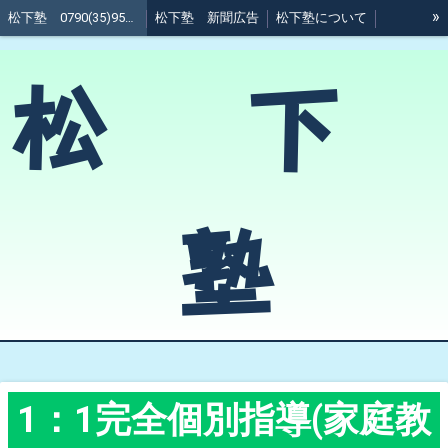
»
松下塾 0790(35)9511 @加西市
松下塾 新聞広告
松下塾について
松下塾 受講科目
松下塾 料金
松下塾 周辺地図
松 下
（塾生向け資料）松下塾ガイド
塾
1：1完全個別指導(家庭教