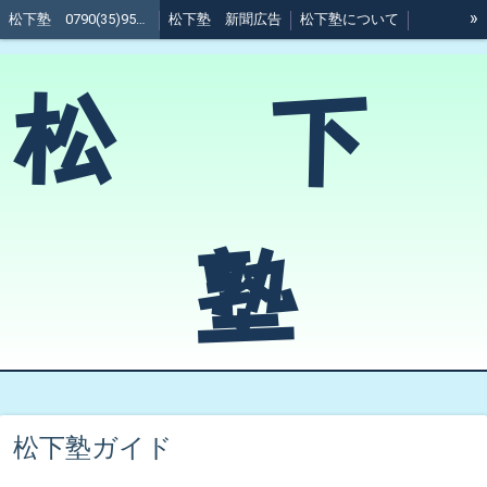
»
松下塾 0790(35)9511 @加西市
松下塾 新聞広告
松下塾について
松下塾 受講科目
松下塾 料金
松下塾 周辺地図
松 下
（塾生向け資料）松下塾ガイド
塾
松下塾ガイド