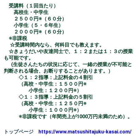
受講料（１回当たり）
高校生・中学生
２５００円※（６０分）
小学生（５・６年生）
２０００円※（６０分）
※非課税
☆受講時間内なら、何科目でも教えます。
☆きょうだいや友達同士で、１：２または１：３の授業
も可能です。
(生徒さんたちの状況に応じて、一緒の授業が不可能と
判断される場合、お断りすることがあります。）
◇１：２指導：上記料金の４割引
（高校・中学生：１５００円※
小学生：１２００円※）
◇１：３指導：上記料金の５割引
（高校・中学生：１２５０円※
小学生：１０００円※）
※非課税です（年間売上が1000万円未満のため）。
トップページ
https://www.matsushitajuku-kasai.com/