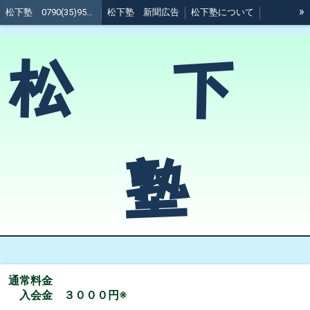
»
松下塾 0790(35)9511 @加西市
松下塾 新聞広告
松下塾について
松下塾 受講科目
松下塾 料金
松下塾 周辺地図
松 下
（塾生向け資料）松下塾ガイド
塾
通常料金
入会金 ３０００円※